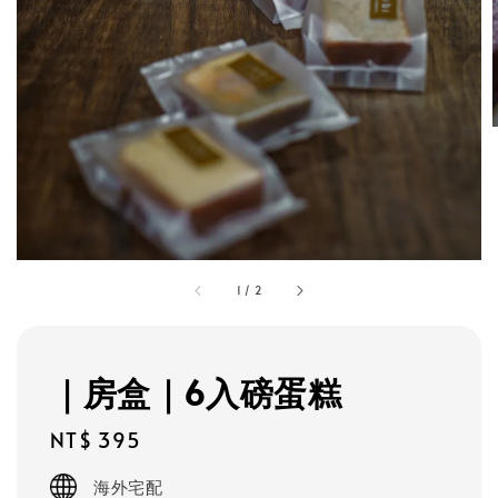
1
/
2
｜房盒｜6入磅蛋糕
Regular
NT$ 395
price
海外宅配