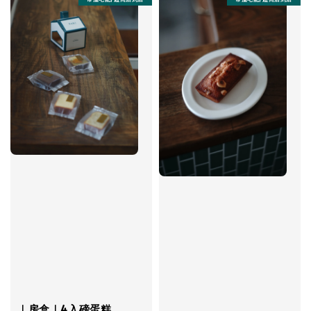
｜房盒｜4入磅蛋糕