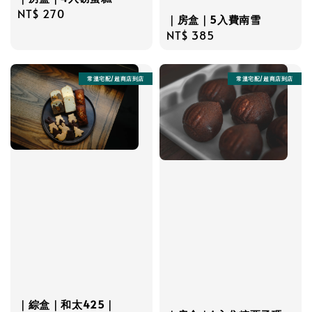
Regular
NT$ 270
｜房盒｜5入費南雪
price
Regular
NT$ 385
price
常溫宅配/超商店到店
常溫宅配/超商店到店
｜綜盒｜和太425｜