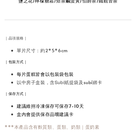
鹽之花/檸檬糖霜/焙茶鹹蛋黃/伯爵茶/鐵觀音茶
｜品項規格｜
單片尺寸：約2*5*6cm
｜包裝方式｜
每片蛋糕皆會以包裝袋包裝
以中房子盒裝，含
Subí紙
提袋及subí綁卡
｜保存方式｜
建議維持冷凍保存可保存7-10天
盒內會提供保存品嚐建議卡
***本產品含有麩質類、蛋類、奶類｜蛋奶素