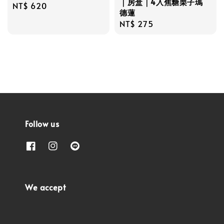
｜房盒｜4入焦糖栗子瑪
Regular
NT$ 620
德蓮
price
Regular
NT$ 275
price
Follow us
We accept