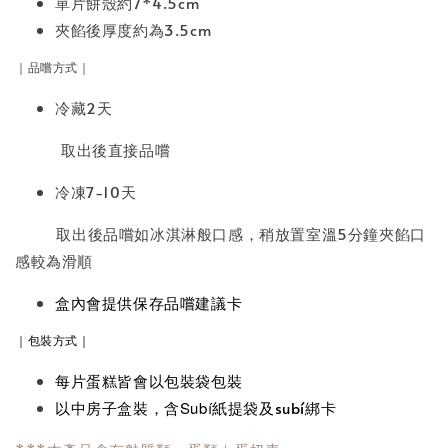
單片餅殼約7*4.5cm
夾餡後厚度約為3.5cm
｜品嚐方式｜
冷藏2天
取出後直接品嚐
冷凍7-10天
取出後品嚐如冰淇淋般口感，稍放置室溫5分鐘夾餡口
感較為滑順
盒內會提供保存品嚐建議卡
｜包裝方式｜
每片蛋糕皆會以包裝袋包裝
以中房子盒裝，含
Subí紙
提袋及subí綁卡