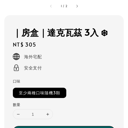
1
/
2
｜房盒｜達克瓦茲 3入 ❄️
Regular
NT$ 305
price
海外宅配
安全支付
口味
至少兩種口味隨機3顆
數量