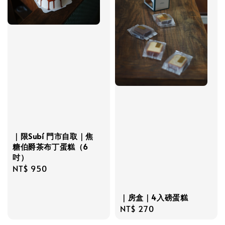
｜限Subí 門市自取｜焦
糖伯爵茶布丁蛋糕（6
吋）
Regular
NT$ 950
price
｜房盒｜4入磅蛋糕
Regular
NT$ 270
price