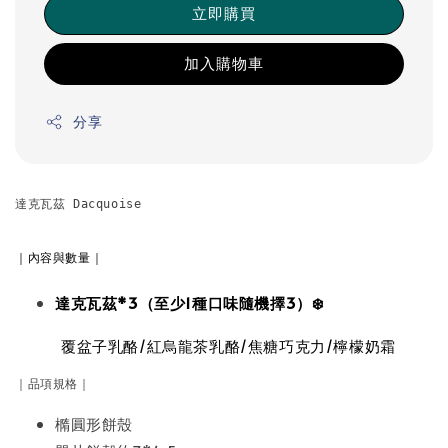
立即購買
加入購物車
分享
達克瓦茲 Dacquoise

｜內容與數量｜
達克瓦茲*3（至少1種口味隨機擇3）❄️
覆盆子乳酪/紅烏龍茶乳酪/焦糖巧克力/檸檬奶霜
｜品項規格｜
橢圓形餅殼