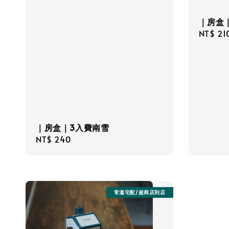
｜房盒｜
Regula
NT$ 21
price
｜房盒｜3入費南雪
Regular
NT$ 240
price
常溫宅配/超商店到店