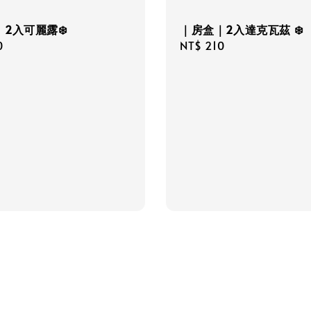
2入可麗露❄️
｜房盒｜2入達克瓦茲 ❄️
r
0
Regular
NT$ 210
price